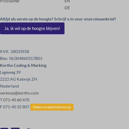
Proclaimer
EN
DE
Altijd als eerste op de hoogte? Schrijf u in voor onze nieuwsbrief!
Ja, ik wil op de hoogte blijven!
KVK: 28033928
Btw: NL004860317B01
Kortho Coding & Marking
Lageweg 39
2222 AG Katwijk ZH
Nederland
verkoop@kortho.com
T
071-40 60 470
F 071-40 32 807
Neem contact met ons op