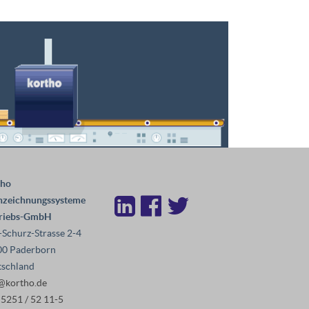
tho
nzeichnungssysteme
triebs-GmbH
-Schurz-Strasse 2-4
00 Paderborn
schland
@kortho.de
) 5251 / 52 11-5