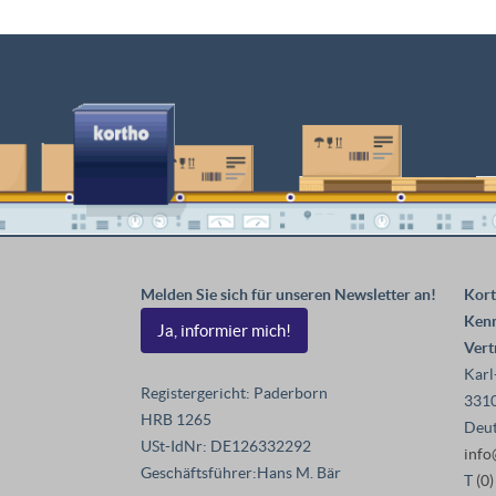
Melden Sie sich für unseren Newsletter an!
Kor
Ken
Ja, informier mich!
Ver
Karl
Registergericht: Paderborn
331
HRB 1265
Deut
USt-IdNr: DE126332292
info
Geschäftsführer:Hans M. Bär
T
(0