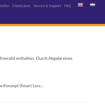
tellen
Clientcases
Service & Support
FAQ
ineralöl enthalten. Durch Abgabe eines
ne Konzept (Smart Less…