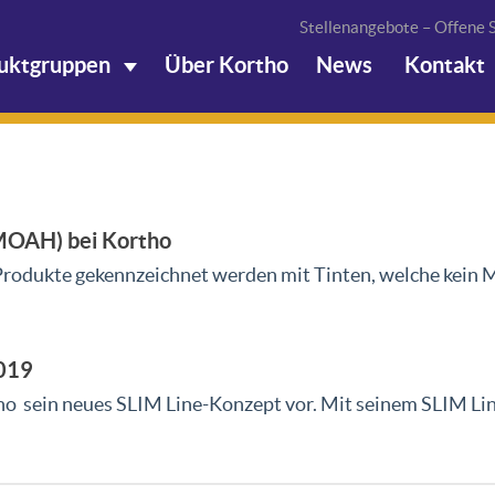
Stellenangebote – Offene S
uktgruppen
Über Kortho
News
Kontakt
 MOAH) bei Kortho
rodukte gekennzeichnet werden mit Tinten, welche kein M
2019
tho sein neues SLIM Line-Konzept vor. Mit seinem SLIM Li